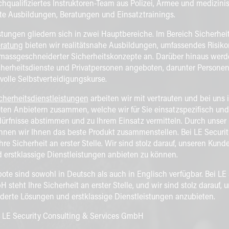
hqualifiziertes Instruktoren-Team aus Polizei, Armee und medizini
te Ausbildungen, Beratungen und Einsatztrainings.
stungen gliedern sich in zwei Hauptbereiche. Im Bereich Sicherhe
eratung
bieten wir realitätsnahe Ausbildungen, umfassendes Risi
assgeschneiderter Sicherheitskonzepte an. Darüber hinaus werden
cherheitsdienste und Privatpersonen angeboten, darunter Persone
olle Selbstverteidigungskurse.
cherheitsdienstleistungen
arbeiten wir mit vertrauten und bei uns 
ten Anbietern zusammen, welche wir für Sie einsatzspezifisch und
dürfnisse abstimmen und zu Ihrem Einsatz vermitteln. Durch unser
nen wir Ihnen das beste Produkt zusammenstellen. Bei LE Securit
re Sicherheit an erster Stelle. Wir sind stolz darauf, unseren Ku
erstklassige Dienstleistungen anbieten zu können.
te sind sowohl in Deutsch als auch in Englisch verfügbar. Bei LE
 steht Ihre Sicherheit an erster Stelle, und wir sind stolz darauf,
erte Lösungen und erstklassige Dienstleistungen anzubieten.
 LE Security Consulting & Services GmbH