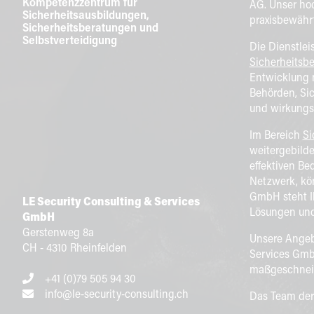
Kompetenzzentrum für
AG. Unser hoc
Sicherheitsausbildungen,
praxisbewähr
Sicherheitsberatungen und
Selbstverteidigung
Die Dienstlei
Sicherheitsb
Entwicklung m
Behörden, Si
und wirkungsv
Im Bereich
Si
weitergebilde
effektiven Be
Netzwerk, kön
GmbH steht Ih
LE Security Consulting & Services
Lösungen und 
GmbH
Gerstenweg 8a
Unsere Angebo
CH - 4310 Rheinfelden
Services GmbH
maßgeschneid
+41 (0)79 505 94 30
info@le-security-consulting.ch
Das Team der