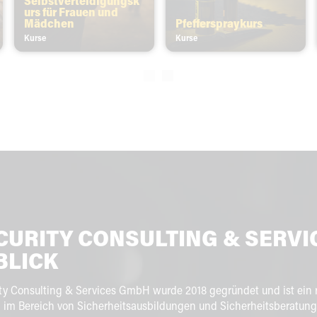
Selbstverteidigungsk
urs für Frauen und
Mädchen
Pfefferspraykurs
Kurse
Kurse
1
2
CURITY CONSULTING & SERV
BLICK
ity Consulting & Services GmbH wurde 2018 gegründet und ist ein
m Bereich von Sicherheitsausbildungen und Sicherheitsberatungen