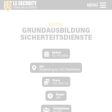
MENÜ
KURSE
GRUNDAUSBILDUNG
SICHERTEITSDIENSTE
Datum
Sa, 14.11.2026
Ort
Gerstenweg 8a, 4313 Rheinfelden
Preis
750.-CHF/TN
Dauer
20h
Teilnehmer
ab 8TN