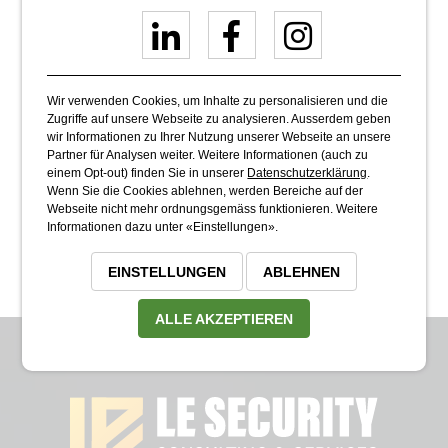
Wir verwenden Cookies, um Inhalte zu personalisieren und die
Grundausbildung
Zugriffe auf unsere Webseite zu analysieren. Ausserdem geben
wir Informationen zu Ihrer Nutzung unserer Webseite an unsere
Sicherteitsdienste
Partner für Analysen weiter. Weitere Informationen (auch zu
Kurse
K
einem Opt-out) finden Sie in unserer
Datenschutzerklärung
.
Wenn Sie die Cookies ablehnen, werden Bereiche auf der
Webseite nicht mehr ordnungsgemäss funktionieren. Weitere
1
2
3
4
5
6
7
8
9
Informationen dazu unter «Einstellungen».
EINSTELLUNGEN
ABLEHNEN
ALLE AKZEPTIEREN